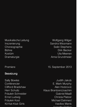
Musikalische Leitung
Wolfgang Wilger
Inszenierung
Sandra Wissmann
Choreographie
Seân Stephens
Bühne
Dirk Becker
Kostüm
Uta Meenen
Dramaturgie
Anna Grundmeier
Premiere
15. September 2013
Besetzung
Sally Bowles
Judith Jakob
Conférencier
E. Mark Murphy
Clifford Bradshaw
Alen Hodzovic
Herr Schultz
Klaus Brantzen/Joachim
Fräulein Schneider
Gabriel Maaß
Ernst Ludwig
Christa Platzer
Fräulein Kost
Michael Dahmen/
Kit Kat-Klub Girls
Vasilios Manis