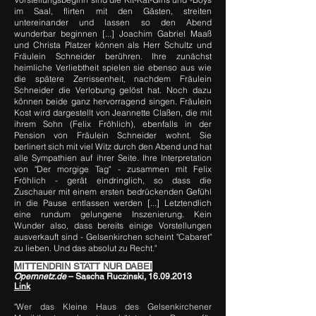
im Saal, flirten mit den Gästen, streiten
untereinander und lassen so den Abend
wunderbar beginnen [...] Joachim Gabriel Maaß
und Christa Platzer können als Herr Schultz und
Fräulein Schneider berühren. Ihre zunächst
heimliche Verliebtheit spielen sie ebenso aus wie
die spätere Zerrissenheit, nachdem Fräulein
Schneider die Verlobung gelöst hat. Noch dazu
können beide ganz hervorragend singen. Fräulein
Kost wird dargestellt von Jeannette Claßen, die mit
ihrem Sohn (Felix Fröhlich), ebenfalls in der
Pension von Fräulein Schneider wohnt. Sie
berlinert sich mit viel Witz durch den Abend und hat
alle Sympathien auf ihrer Seite. Ihre Interpretation
von "Der morgige Tag" - zusammen mit Felix
Fröhlich - gerät eindringlich, so dass die
Zuschauer mit einem ersten bedrückenden Gefühl
in die Pause entlassen werden [...] Letztendlich
eine rundum gelungene Inszenierung. Kein
Wunder also, dass bereits einige Vorstellungen
ausverkauft sind - Gelsenkirchen scheint "Cabaret"
zu lieben. Und das absolut zu Recht."
MITTENDRIN STATT NUR DABEI
Opernnetz.de
– Sascha Ruczinski,
16.09.2013
Link
"
Wer das Kleine Haus des Gelsenkirchener