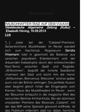
Pressestimmen
RAUSCHHAFTER TANZ AUF DEM VULKAN
Westdeutsche Allgemeine Zeitung (Kultur)
–
Elisabeth Höving,
16.09.2013
Link
"[...] Jubel bei der "Cabaret"-Premiere:
Gelsenkirchens Musiktheater im Revier wandelt
sich zum Nachtclub. Regisseurin
Sandra
Wissmann
lotet in geschickt die Balance aus
zwischen populärem Entertainment und der
dräuenden Katastrophe durch den einbrechenden
Nazi-Terror, zwischen Spaß und Tragödie.
„Willkommen“, begrüßt der livrierte Saaldiener
charmant den Gast und reicht ihm die Hand.
„Willkommen, Bienvenue, Welcome“ wird es später
auch von der Bühne erklingen. Die perfekte Illusion
aber beginnt gleich hinter der Eingangstür zum
Kleinen Haus des Musiktheaters im Revier , wenn
der Besucher eintaucht in die magische Welt des
verruchten Berliner Kit-Kat-Klubs. Bei der stürmisch
umjubelten Premiere des Musicals „Cabaret“, mit
der das MiR seine Spielzeit glanzvoll eröffnete, ist
das Publikum mittendrin statt nur dabei, herrliche