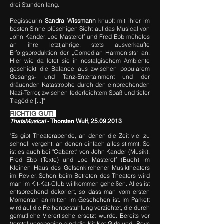
drei Stunden lang.
Regisseurin
Sandra Wissmann
knüpft mit ihrer im
besten Sinne plüschigen Sicht auf das Musical von
John Kander, Joe Masteroff und Fred Ebb mühelos
an ihre letztjährige, stets ausverkaufte
Erfolgsproduktion der „Comedian Harmonists“ an.
Hier wie da lotet sie in nostalgischem Ambiente
geschickt die Balance aus zwischen populärem
Gesangs- und Tanz-Entertainment und der
dräuenden Katastrophe durch den einbrechenden
Nazi-Terror, zwischen federleichtem Spaß und tiefer
Tragödie [...]"
RICHTIG GUT!
ThatsMusical
- Thorsten Wulf,
25.09.2013
"Es gibt Theaterabende, an denen die Zeit viel zu
schnell vergeht, an denen einfach alles stimmt. So
ist es auch bei "Cabaret" von John Kander (Musik),
Fred Ebb (Texte) und Joe Masteroff (Buch) im
Kleinen Haus des Gelsenkirchener Musiktheaters
im Revier. Schon beim Betreten des Theaters wird
man im Kit-Kat-Club willkommen geheißen. Alles ist
entsprechend dekoriert, so dass man vom ersten
Momentan an mitten im Geschehen ist. Im Parkett
wird auf die Reihenbestuhlung verzichtet, die durch
gemütliche Vierertische ersetzt wurde. Bereits vor
Vorstellungsbeginn sind die Kit-Kat-Girls und -Boys