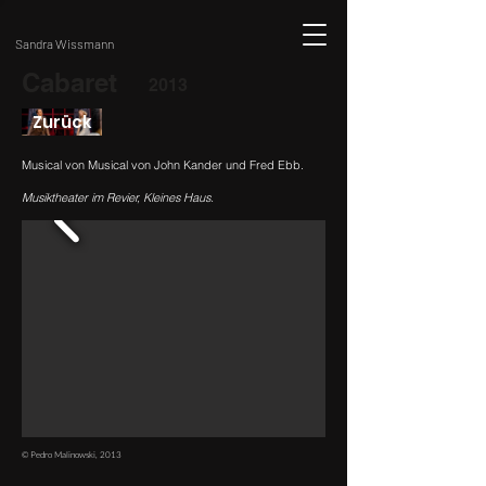
Sandra Wissmann
Cabaret
2013
Zurück
Musical von Musical von John Kander und Fred Ebb.
Musiktheater im Revier, Kleines Haus.
© Pedro Malinowski, 2013