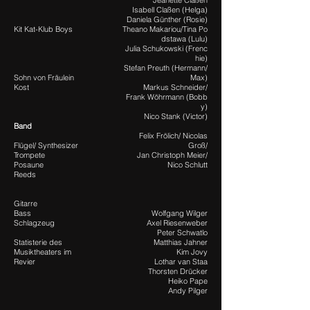
Jeanette Claßen
Isabell Claßen (Helga)
Daniela Günther (Rosie)
Kit Kat-Klub Boys
Theano Makariou/Tina Po
dstawa (Lulu)
Julia Schukowski (Frenc
hie)
Stefan Preuth (Hermann/
Sohn von Fräulein
Max)
Kost
Markus Schneider/
Frank Wöhrmann (Bobb
y)
Nico Stank (Victor)
Band
Felix Frölich/ Nicolas
Flügel/ Synthesizer
Groß/
Trompete
Jan Christoph Meier/
Posaune
Nico Schlutt
Reeds
Gitarre
Bass
Wolfgang Wilger
Schlagzeug
Axel Riesenweber
Peter Schwatlo
Statisterie des
Matthias Jahner
Musiktheaters im
Kim Jovy
Revier
Lothar van Staa
Thorsten Drücker
Heiko Pape
Andy Pilger