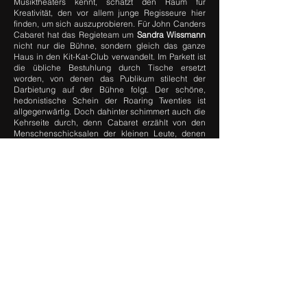
Musiktheaters kennt, schätzt den Raum für
Kreativität, den vor allem junge Regisseure hier
finden, um sich auszuprobieren. Für John Canders
Cabaret hat das Regieteam um
Sandra Wissmann
nicht nur die Bühne, sondern gleich das ganze
Haus in den Kit-Kat-Club verwandelt. Im Parkett ist
die übliche Bestuhlung durch Tische ersetzt
worden, von denen das Publikum stilecht der
Darbietung auf der Bühne folgt. Der schöne,
hedonistische Schein der Roaring Twenties ist
allgegenwärtig. Doch dahinter schimmert auch die
Kehrseite durch, denn Cabaret erzählt von den
Menschenschicksalen der kleinen Leute, denen
der mittellose Schriftsteller Cliff Bradshaw im Berlin
des Jahres 1929 begegnet: von der nach Karriere
strebenden Sängerin Sally Bowles, dem alternden
Fräulein Schneider, den Halbweltdamen. Nicht
zuletzt zerbrechen die Schicksale, die hier
zusammenlaufen, am Erstarken des
Nationalsozialismus [...]
Regisseurin
Wissmann
inszeniert das Musical mit
viel Schwung. Dabei profitiert sie von der
Choreografie Sean Stephens’, der die Kit-Kat-Club-
Girls und -Boys perfekt in Szene setzt. Der Regie
gelingt es zudem mühelos, vom Glamour des Kit-
Kat-Club auf den nüchternen Alltag hinter der Show
umzuschalten. Mit viel Humor sorgt
Wissmann
für
Kurzweil. Gleichzeitig führt die Regisseurin das