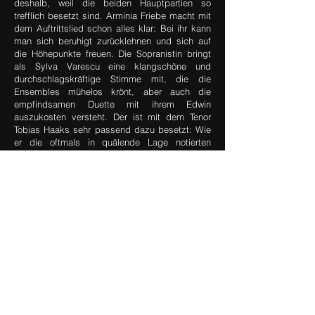
deshalb, weil die beiden Hauptpartien so
trefflich besetzt sind. Arminia Friebe macht mit
dem Auftrittslied schon alles klar: Bei ihr kann
man sich beruhigt zurücklehnen und sich auf
die Höhepunkte freuen. Die Sopranistin bringt
als Sylva Varescu eine klangschöne und
durchschlagskräftige Stimme mit, die die
Ensembles mühelos krönt, aber auch die
empfindsamen Duette mit ihrem Edwin
auszukosten versteht. Der ist mit dem Tenor
Tobias Haaks sehr passend dazu besetzt: Wie
er die oftmals in quälende Lage notierten
Einsätze bewältigt und dabei keinerlei
Konditionsprobleme zeigt, beeindruckt. Da
ergibt es doppelt Sinn und macht Freude, dass
die Produktion ihm ein prächtiges Auftrittslied
aus Kálmáns 1930 uraufgeführter Operette ‚Das
Veilchen vom Montmartre’ gönnt. [...]
"
DIE NEUE CSÁRDÁSFÜRSTIN BLEIBT
1915 TREU
Rhein-Zeitung –
Claus Ambrosius,
02.11.2018
Link