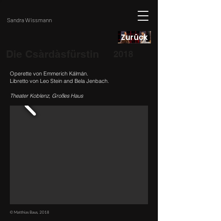
Sandra Wissmann
Zurück
Die Csàrdàsfürstin
2018
Operette von Emmerich Kálmán.
Libretto von Leo Stein
and
Bela Jenbach.
Theater Koblenz, Großes Haus
© Matthias Baus, 2018