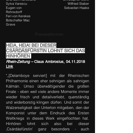
Sylva Varescu
Wilfried Staber
Eugen von
Sebastian Haake
Rohnsdorff
Feri von Kerekes
Botschafter Mac
Grave
Pressestimmen
HEIA, HEIA! BEI DIESER
CSÁRDÁSFÜRSTIN LOHNT SICH DAS
HINHÖREN
Rhein-Zeitung –
Claus Ambrosius,
04.11.2018
Link
"„[Delamboye serviert] mit der Rheinischen
Philharmonie einen eher sehnigen als sahnigen
Kálmán. Umso überwältigender die großen
Finale - eben weil viele andere Momente immer
wieder frisch und detailverliebt, querständig
und widerborstig klingen dürfen. Und somit der
Walzerseligkeit den Unterton mitgeben, den der
Komponist unter dem Eindruck des Ersten
Weltkriegs in dieses Werk eingeflochten hat.
Hinhören lohnt sich also bei dieser
‚Csárdásfürstin’ ganz besonders - auch