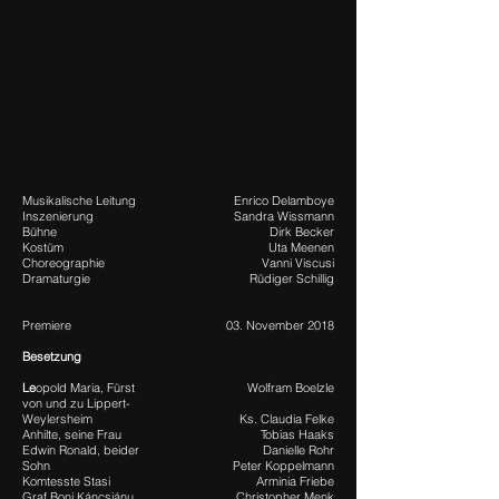
Musikalische Leitung
Enrico Delamboye
Inszenierung
Sandra Wissmann
Bühne
Dirk Becker
Kostüm
Uta Meenen
Choreographie
Vanni Viscusi
Dramaturgie
Rüdiger Schillig
Premiere
03. November 2018
Besetzung
Le
opold Maria, Fürst
Wolfram Boelzle
von und zu Lippert-
Weylersheim
Ks. Claudia Felke
Anhilte, seine Frau
Tobias Haaks
Edwin Ronald, beider
Danielle Rohr
Sohn
Peter Koppelmann
Komtesste Stasi
Arminia Friebe
Graf Boni Káncsiánu
Christopher Menk